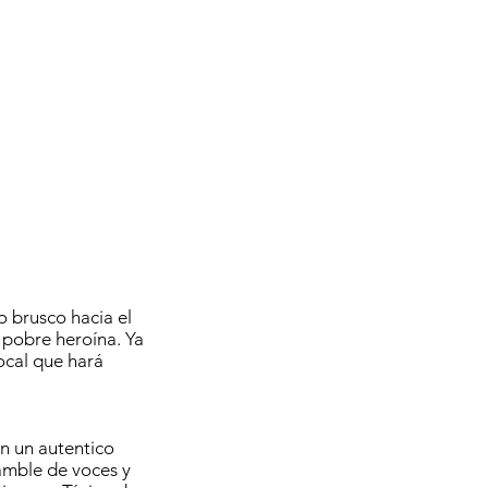
o brusco hacia el
pobre heroína. Ya
ocal que hará
En un autentico
amble de voces y