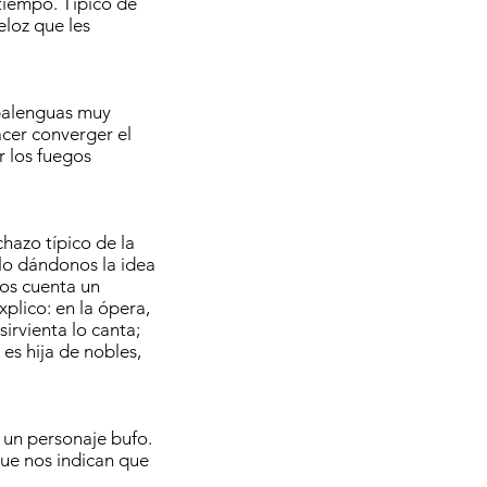
tiempo. Típico de
eloz que les
abalenguas muy
cer converger el
r los fuegos
hazo típico de la
lo dándonos la idea
os cuenta un
xplico: en la ópera,
sirvienta lo canta;
es hija de nobles,
e un personaje bufo.
que nos indican que