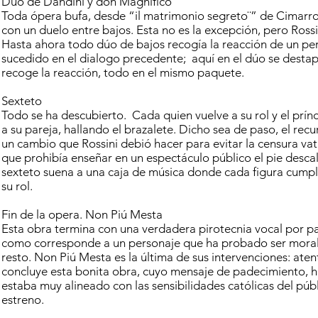
Dúo de Dandini y don Magnifico
Toda ópera bufa, desde “il matrimonio segreto¨” de Cimarro
con un duelo entre bajos. Esta no es la excepción, pero Rossi
Hasta ahora todo dúo de bajos recogía la reacción de un per
sucedido en el dialogo precedente; aquí en el dúo se destapa
recoge la reacción, todo en el mismo paquete.
Sexteto
Todo se ha descubierto. Cada quien vuelve a su rol y el prí
a su pareja, hallando el brazalete. Dicho sea de paso, el recu
un cambio que Rossini debió hacer para evitar la censura vat
que prohibía enseñar en un espectáculo público el pie desca
sexteto suena a una caja de música donde cada figura cum
su rol.
Fin de la opera. Non Piú Mesta
Esta obra termina con una verdadera pirotecnia vocal por p
como corresponde a un personaje que ha probado ser moral
resto. Non Piú Mesta es la última de sus intervenciones: atent
concluye esta bonita obra, cuyo mensaje de padecimiento, 
estaba muy alineado con las sensibilidades católicas del públ
estreno.