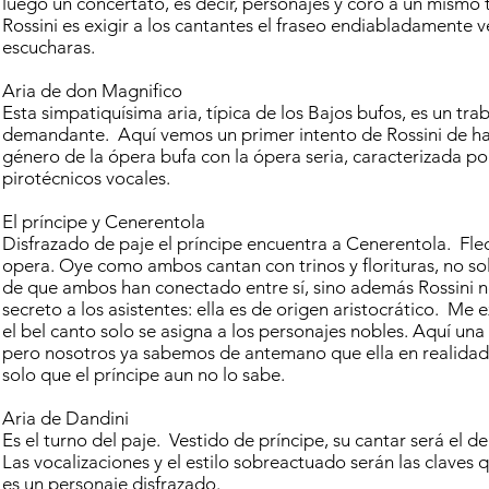
luego un concertato, es decir, personajes y coro a un mismo 
Rossini es exigir a los cantantes el fraseo endiabladamente v
escucharas.
Aria de don Magnifico
Esta simpatiquísima aria, típica de los Bajos bufos, es un tr
demandante. Aquí vemos un primer intento de Rossini de ha
género de la ópera bufa con la ópera seria, caracterizada po
pirotécnicos vocales.
El príncipe y Cenerentola
Disfrazado de paje el príncipe encuentra a Cenerentola. Flec
opera. Oye como ambos cantan con trinos y florituras, no so
de que ambos han conectado entre sí, sino además Rossini n
secreto a los asistentes: ella es de origen aristocrático. Me e
el bel canto solo se asigna a los personajes nobles. Aquí una 
pero nosotros ya sabemos de antemano que ella en realidad 
solo que el príncipe aun no lo sabe.
Aria de Dandini
Es el turno del paje. Vestido de príncipe, su cantar será el d
Las vocalizaciones y el estilo sobreactuado serán las claves 
es un personaje disfrazado.