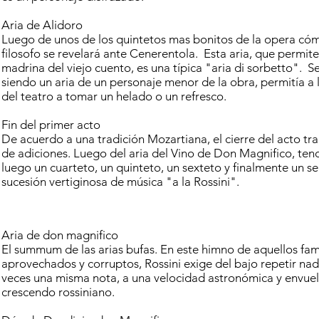
Aria de Alidoro
Luego de unos de los quintetos mas bonitos de la opera cómi
filosofo se revelará ante Cenerentola. Esta aria, que permite 
madrina del viejo cuento, es una típica "aria di sorbetto". S
siendo un aria de un personaje menor de la obra, permitía a lo
del teatro a tomar un helado o un refresco.
Fin del primer acto
De acuerdo a una tradición Mozartiana, el cierre del acto tr
de adiciones. Luego del aria del Vino de Don Magnifico, te
luego un cuarteto, un quinteto, un sexteto y finalmente un s
sucesión vertiginosa de música "a la Rossini".
Aria de don magnifico
El summum de las arias bufas. En este himno de aquellos fam
aprovechados y corruptos, Rossini exige del bajo repetir n
veces una misma nota, a una velocidad astronómica y envuel
crescendo rossiniano.