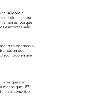
ca, Alidoro el
sustituir a la hada
e llaman así porque
s asistentes salir
anscurrirá por medio
ndremos un dúo,
epteto, todo en una
iliares que son
ada menos que 157
ta en el conocido