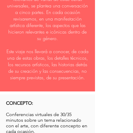
universales, se plantea una conversación
a cinco partes. En cada ocasión
revisaremos, en una manifestación
artística diferente, los aspectos que las
hicieron relevantes e icónicas dentro de
su género.
Este viaje nos llevará a conocer, de cada
una de estas obras, los detalles técnicos,
los recursos artísticos, las historias detrás
de su creación y las consecuencias, no
siempre previstas, de su presentación.
CONCEPTO:
Conferencias virtuales de 30/35
minutos sobre un tema relacionado
con el arte, con diferente concepto en
cada ocasión.