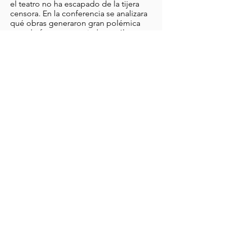
el teatro no ha escapado de la tijera
censora. En la conferencia se analizara
qué obras generaron gran polémica
cuando fueron anunciadas; cuáles
fueron los argumentos que llamaron la
atención de los censores, así como los
intereses vulnerados de ciertas
audiencias; qué incidentes se
produjeron en estas escenificaciones
cuando fueron representadas y cuál
fue el destino de cada una de ellas.
Cine, política y derecho
En el marco de la semana jurídica
organizada por la Facultad de Derecho
de la Universidad Francisco Marroquín, el
ciclo CINE, POLÍTICA Y DERECHO,
busca por medio de la selección anual