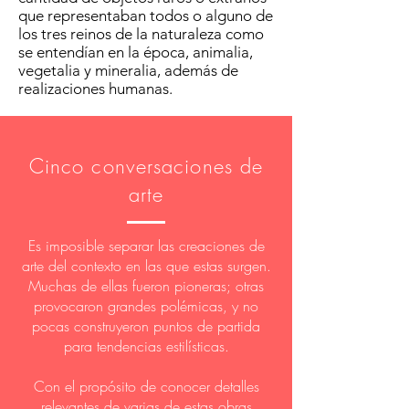
que representaban todos o alguno de
los tres reinos de la naturaleza como
se entendían en la época, animalia,
vegetalia y mineralia, además de
realizaciones humanas.
Cinco conversaciones de
arte
Es imposible separar las creaciones de
arte del contexto en las que estas surgen.
Muchas de ellas fueron pioneras; otras
provocaron grandes polémicas, y no
pocas construyeron puntos de partida
para tendencias estilísticas.
Con el propósito de conocer detalles
relevantes de varias de estas obras