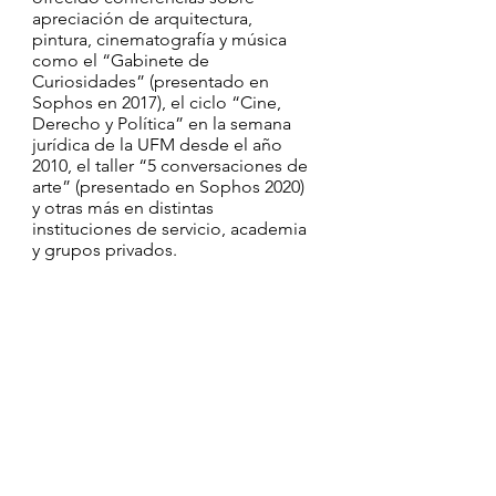
apreciación de arquitectura,
pintura, cinematografía y música
como el “Gabinete de
Curiosidades” (presentado en
Sophos en 2017), el ciclo “Cine,
Derecho y Política” en la semana
jurídica de la UFM desde el año
2010, el taller “5 conversaciones de
arte” (presentado en Sophos 2020)
y otras más en distintas
instituciones de servicio, academia
y grupos privados.
Contribuyó del año 2012 al 2018
con la elaboración de los “Tips de
ópera”, que ofrecía las notas al
programa de las distintas óperas
presentadas en el IGA en
transmisión digital en vivo del
Metropolitan y colaboró con el
ciclo de talleres introductorios que
dicha institución organizó para
acercar a nuevos públicos al